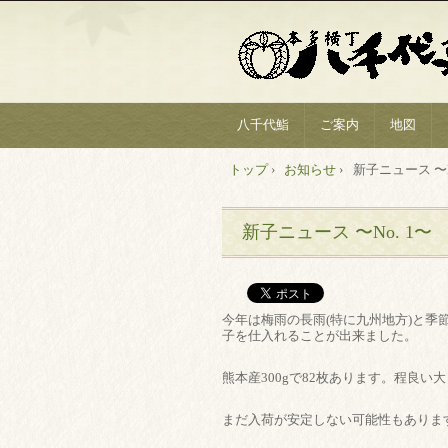
八千代鮨
ご案内
地図
トップ
›
お知らせ
›
新子ニュース 〜N
新子ニュース 〜No. 1〜
今年は梅雨の長雨(特に九州地方)と
子を仕入れることが出来ました。
熊本産300gで82枚あります。程良
まだ入荷が安定しない可能性もありま