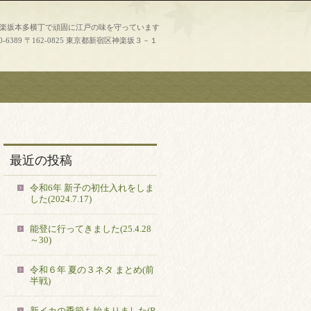
神楽坂本多横丁で頑固に江戸の味を守っています
0-6389
〒162-0825 東京都新宿区神楽坂３－１
最近の投稿
令和6年 新子の初仕入れをしま
した(2024.7.17)
能登に行ってきました(25.4.28
～30)
令和６年 夏の３ネタ まとめ(前
半戦)
新イカの季節も始まりました(R