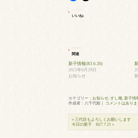
いいね:
関連
新子情報(R3.6.20)
2021年6月29日
2
お知らせ
カテゴリー：
お知らせ
,
すし種
,
新子情
作成者：八千代鮨｜
コメントはありま
«
三代目もよろしくお願いします
今日の新子 H27.7.21
»