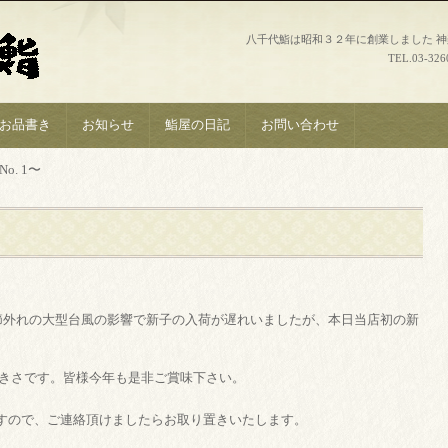
八千代鮨は昭和３２年に創業しました 
TEL.
03-326
お品書き
お知らせ
鮨屋の日記
お問い合わせ
o. 1〜
季節外れの大型台風の影響で新子の入荷が遅れいましたが、本日当店初の新
い大きさです。皆様今年も是非ご賞味下さい。
すので、ご連絡頂けましたらお取り置きいたします。