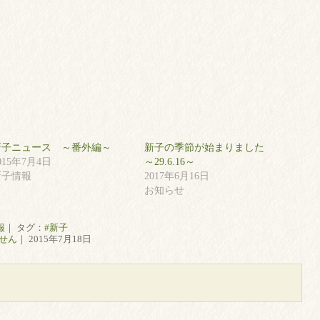
新子ニュース ～番外編～
新子の季節が始まりました
015年7月4日
～29.6.16～
新子情報
2017年6月16日
お知らせ
報
｜ タグ：
#新子
せん
｜ 2015年7月18日