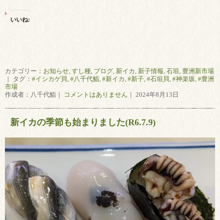
いいね:
カテゴリー：
お知らせ
,
すし種
,
ブログ
,
新イカ
,
新子情報
,
石垣
,
豊洲新市場
｜ タグ：
#イシカゲ貝
,
#八千代鮨
,
#新イカ
,
#新子
,
#石垣貝
,
#神楽坂
,
#豊洲
市場
作成者：八千代鮨｜
コメントはありません
｜ 2024年8月13日
新イカの季節も始まりました(R6.7.9)