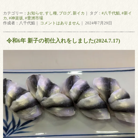
カテゴリー：
お知らせ
,
すし種
,
ブログ
,
新イカ
｜ タグ：
#八千代鮨
,
#新イ
カ
,
#神楽坂
,
#豊洲市場
作成者：八千代鮨｜
コメントはありません
｜ 2024年7月29日
令和6年 新子の初仕入れをしました(2024.7.17)