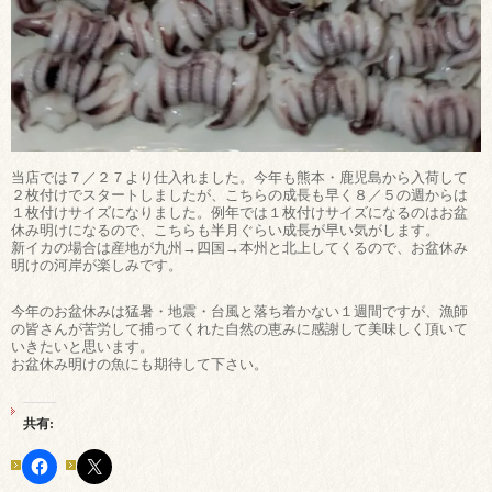
当店では７／２７より仕入れました。今年も熊本・鹿児島から入荷して
２枚付けでスタートしましたが、こちらの成長も早く８／５の週からは
１枚付けサイズになりました。例年では１枚付けサイズになるのはお盆
休み明けになるので、こちらも半月ぐらい成長が早い気がします。
新イカの場合は産地が九州→四国→本州と北上してくるので、お盆休み
明けの河岸が楽しみです。
今年のお盆休みは猛暑・地震・台風と落ち着かない１週間ですが、漁師
の皆さんが苦労して捕ってくれた自然の恵みに感謝して美味しく頂いて
いきたいと思います。
お盆休み明けの魚にも期待して下さい。
共有: