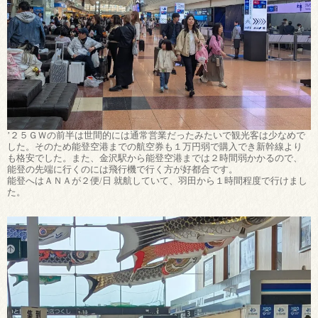
’２５ＧＷの前半は世間的には通常営業だったみたいで観光客は少なめで
した。そのため能登空港までの航空券も１万円弱で購入でき新幹線より
も格安でした。また、金沢駅から能登空港までは２時間弱かかるので、
能登の先端に行くのには飛行機で行く方が好都合です。
能登へはＡＮＡが２便/日 就航していて、羽田から１時間程度で行けまし
た。