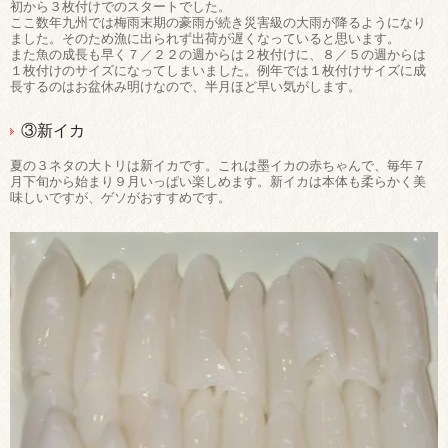
初から３枚付けでのスタートでした。
ここ数年九州では梅雨末期の豪雨が続き災害級の大雨が降るようになり
ました。そのため漁に出られず出荷が遅くなっていると思います。
また魚の成長も早く７／２２の週からは２枚付けに、８／５の週からは
１枚付けのサイズになってしまいました。例年では１枚付けサイズに成
長するのはお盆休み明けなので、半月ほど早い気がします。
③新イカ
夏の３ネタの大トリは新イカです。これは墨イカの赤ちゃんで、毎年７
月下旬から始まり９月いっぱい楽しめます。新イカは本体も柔らかく美
味しいですが、ゲソがおすすめです。