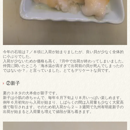
今年の石垣は７／８頃に入荷が始まりましたが、良い貝が少なく全体的
に小ぶりでした。
入荷が少ないためか価格も高く、7月中で出荷が終わってしまいました。
仲買に聞いたところ「海水温が高すぎて出荷前の貝が死んでしまったの
ではないか？」と言っていました。とてもデリケートな貝です。
②新子
夏の３ネタの大本命が新子です。
新子は小肌の赤ちゃんで、毎年６月下旬より８月いっぱい楽しめます。
例年６月初旬から入荷が始まり、しばらくの間は入荷量も少なく大変高
価で取引されます。そのため初入荷から２～３週間で九州有明産新子の
出荷が始まると入荷量も増えて値段が落ち着きます。