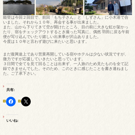
能登は今回２回目で、前回「もち子さん」と「しずさん」に小木港で合
いました。それから１０年、再会する事が出来ました。
また、山から下りてきて空が開けたところ、目の前に大きな虹が架かっ
たり、宿をチェックアウトするとき撮った写真に、偶然 羽田に戻る午前
便が写り込んでいたり嬉しい出来事が沢山ありました。
今度は１０年と言わず遊びに来たいと思います。
まだ復興途上であり営業再開している宿やホテルは少ない状況ですが、
微力ですが応援していきたいと思っています。
３日間で全てを見て回ることは出来ず、一人旅のため見たものを全て記
録できませんでした。そのため、このときに感じたことを書き連ねまし
た。ご了承下さい。
共有:
いいね: