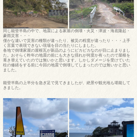
同じ能登半島の中で、地震による家屋の倒壊・火災・津波・海底隆起・
豪雨災害・・・
僅かな違いで災害の種類が違ったり、被災の程度が違ったり・・・上手
く言葉で表現できない現場を目の当たりにしました。
各地で倒壊家屋の屋根瓦が新品のようにピカピカなのが目に止まりまし
た。おそらく昨年の地震の前にも大きな揺れが何度か有ったので屋根を
葺き替えていたのでは無いかと思います。しかしダメージを受けていた
柱の修繕をする前に今回の地震で倒壊してしまったのでは無いかと思い
ました。
能登半島の上半分を急ぎ足で見てきましたが、絶景や観光地も堪能して
きました。