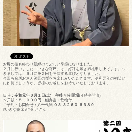
お堀の桜も終わり新緑のまぶしい季節になりました。
２月に行いました「いきな寄席」は、好評を戴き御礼申し上げます。つ
きましては、６月に第２回を開催する運びとなりました。
今回も台所おさん師匠の噺をお楽しみいただきます。令和元年の初笑い
に如何でしょうか。皆様のお越しをお待ちいたしております。
日時：
令和元年６月１日(土) 午後４時 開場
(４時半開演)
木戸銭：
５，０００円
（鮨弁当・飲物付）
ご予約・お問合せ：八千代鮨
０３-３２６０-６３８９
#いきな寄席 #台所おさん