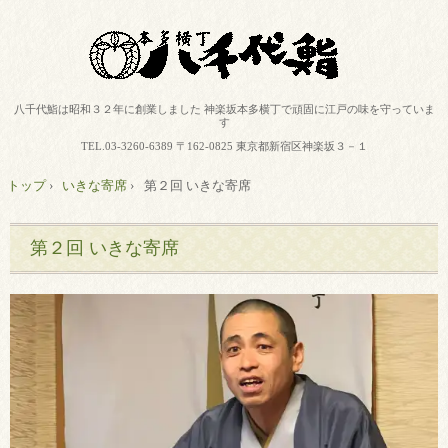
八千代鮨は昭和３２年に創業しました 神楽坂本多横丁で頑固に江戸の味を守っていま
す
TEL.
03-3260-6389
〒162-0825 東京都新宿区神楽坂３－１
トップ
›
いきな寄席
›
第２回 いきな寄席
第２回 いきな寄席