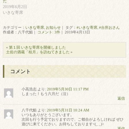
た
2019年6月2日
いきな寄席
カテゴリー：
いきな寄席
,
お知らせ
｜ タグ：
#いきな寄席
,
#台所おさん
作成者：八千代鮨｜
コメント: 3件
｜ 2019年4月13日
«
第１回 いきな寄席を開催しました
土佐の酒蔵「桂月」を訪ねてきました
»
コメント
小高浩志
より:
2019年5月30日 11:17 PM
しまった！もう六月だ（泣）
返信
八千代鮨
より:
2019年5月31日 10:24 AM
いつもありがとうございます。
次回も行う予定でおりますので、ご都合がよろしければ ぜひ
遊びに来てください。お待ちしております<(_ _)>
返信