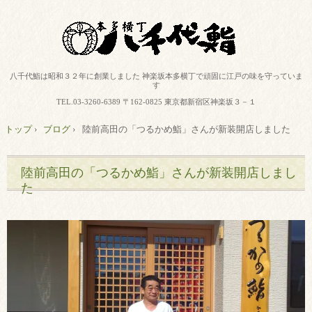
八千代鮨は昭和３２年に創業しました 神楽坂本多横丁で頑固に江戸の味を守っていま
す
TEL.
03-3260-6389
〒162-0825 東京都新宿区神楽坂３－１
トップ
›
ブログ
›
陸前高田の「つるかめ鮨」さんが新装開店しました
陸前高田の「つるかめ鮨」さんが新装開店しまし
た