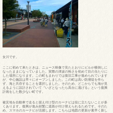
女川です。
ここに初めて来たときは、ニュース映像で見たとおりにビルが横倒しに
なったままになっていました。実際の津波の怖さを初めて目の当たりに
した場所になります。この町もまわりでは復旧工事が進められています
が、中心施設は早々にオープンしました。この町は高い防潮堤を作ら
ず、海と共存することを選択しました。そのため、どこからでも海が見
えるように設計されていて『いざとなったら高台に逃げる』という復興
計画をした数少ない町です。
被災地を自動車で走ると据え付け型のカーナビは役に立たないことが多
くあります。復興が進み頻繁に道路が付け替えられるためです。そのた
め、スマホのカーナビが活躍します。こちらは地図の更新が素早く新し