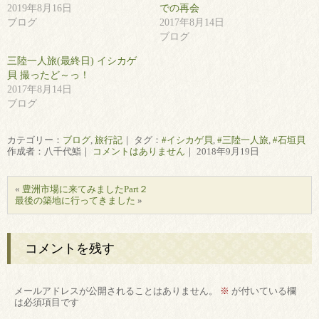
2019年8月16日
での再会
ブログ
2017年8月14日
ブログ
三陸一人旅(最終日) イシカゲ
貝 撮ったど～っ！
2017年8月14日
ブログ
カテゴリー：
ブログ
,
旅行記
｜ タグ：
#イシカゲ貝
,
#三陸一人旅
,
#石垣貝
作成者：八千代鮨｜
コメントはありません
｜ 2018年9月19日
«
豊洲市場に来てみましたPart２
最後の築地に行ってきました
»
コメントを残す
メールアドレスが公開されることはありません。
※
が付いている欄
は必須項目です