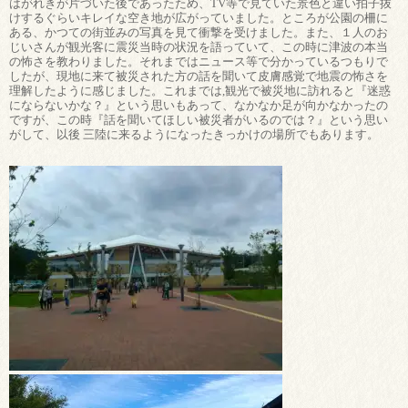
はがれきが片づいた後であったため、TV等で見ていた景色と違い拍子抜
けするぐらいキレイな空き地が広がっていました。ところが公園の柵に
ある、かつての街並みの写真を見て衝撃を受けました。また、１人のお
じいさんが観光客に震災当時の状況を語っていて、この時に津波の本当
の怖さを教わりました。それまではニュース等で分かっているつもりで
したが、現地に来て被災された方の話を聞いて皮膚感覚で地震の怖さを
理解したように感じました。これまでは,観光で被災地に訪れると『迷惑
にならないかな？』という思いもあって、なかなか足が向かなかったの
ですが、この時『話を聞いてほしい被災者がいるのでは？』という思い
がして、以後 三陸に来るようになったきっかけの場所でもあります。