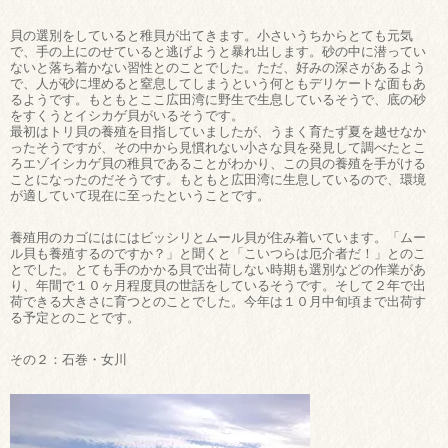
貝の選別をしていると稚貝が出てきます。小さいうちからとても元気
で、手の上にのせていると逃げようと暴れ出します。砂の中に潜ってい
ないと落ち着かない習性とのことでした。ただ、好みの深さがあるよう
で、人が砂に埋めると窒息してしまうという何ともデリケートな面もあ
るようです。もともとここ広田湾に野生で生息しているそうで、底の砂
をすくうとイシカゲ貝がいるそうです。
最初はトリ貝の養殖を目指していましたが、うまく育たず夏を越せなか
ったそうですが、その中から見慣れない小さな貝を発見して調べたとこ
ろエゾイシカゲ貝の稚貝であることがわかり、この貝の養殖を手がける
ことになったのだそうです。もともと広田湾に生息しているので、環境
が適していて現在に至ったということです。
養殖用のカゴにはにはビッシリとムール貝が住み着いています。「ムー
ル貝も養殖するのですか？」と聞くと「こいつらは厄介者だ！」とのこ
とでした。とても手のかかる貝で出荷しない時期も選別などの作業があ
り、年間で１０ヶ月程度貝の世話をしているそうです。そして２年で出
荷できる大きさに育つとのことでした。今年は１０月中旬頃まで出荷す
る予定とのことです。
その２：石巻・女川