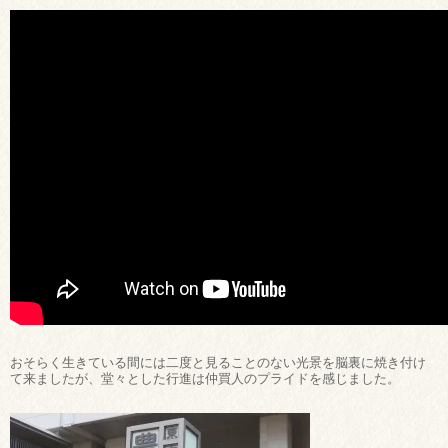
おそらく生きている間には二度と見ることのない光景を脳裏に焼き付け
て来ましたが、堂々とした行進は仲買人のプライドを感じました。