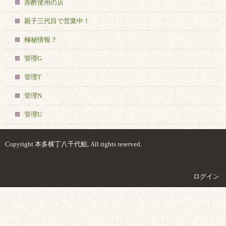
赤酢使用の店
親子三代目で営業中！
極秘情報？
管理G
管理T
管理N
管理U
Copyright 本多横丁八千代鮨, All rights reserved.
ログイン