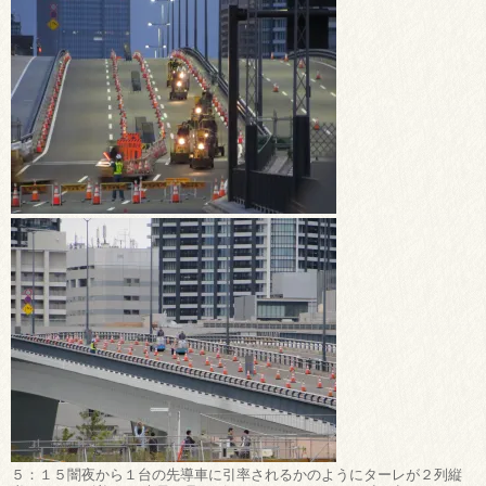
５：１５闇夜から１台の先導車に引率されるかのようにターレが２列縦