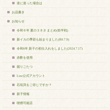
道に迷った場合は
お品書き
お知らせ
令和６年 夏の３ネタ まとめ(前半戦)
新イカの季節も始まりました(R6.7.9)
令和6年 新子の初仕入れをしました(2024.7.17)
赤酢を使用
掘りごたつ
Line公式アカウント
石垣貝をご存じですか？
新子情報
喫煙可能店