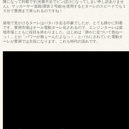
隊になって到着です(光量不足でピンぼけになってしまい申し訳ありませ
ん)。マッカーサー道路(環状２号線)を使用するとターレのスピードでも１
５分で豊洲まで来られるのですね！
築地で見かけるターレはバタバタ走る印象でしたが、とても静かに到着
です。豊洲市場はオール電動ターレ化されるので、エンジンターレは築
地市場とともに役目を終わりました。はじめは「静かに近づいて危ねー
っ！」とか「パワーが無ぇーんだよなっ！」とバカにされていた電動タ
ーレが豊洲では主役になります。これも時代の流れです。