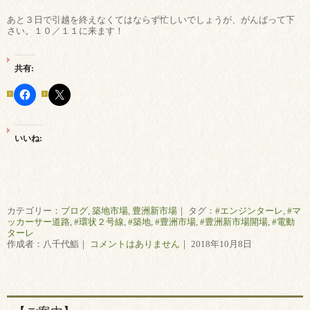
あと３日で引越を終えなくてはならず忙しいでしょうが、がんばって下
さい。１０／１１に来ます！
共有:
いいね:
カテゴリー：
ブログ
,
築地市場
,
豊洲新市場
｜ タグ：
#エンジンターレ
,
#マ
ッカーサー道路
,
#環状２号線
,
#築地
,
#豊洲市場
,
#豊洲新市場開場
,
#電動
ターレ
作成者：八千代鮨｜
コメントはありません
｜ 2018年10月8日