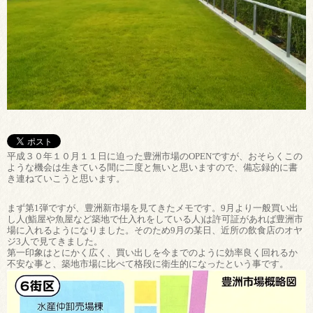
平成３０年１０月１１日に迫った豊洲市場のOPENですが、おそらくこの
ような機会は生きている間に二度と無いと思いますので、備忘録的に書
き連ねていこうと思います。
まず第1弾ですが、豊洲新市場を見てきたメモです。9月より一般買い出
し人(鮨屋や魚屋など築地で仕入れをしている人)は許可証があれば豊洲市
場に入れるようになりました。そのため9月の某日、近所の飲食店のオヤ
ジ3人で見てきました。
第一印象はとにかく広く、買い出しを今までのように効率良く回れるか
不安な事と、築地市場に比べて格段に衛生的になったという事です。