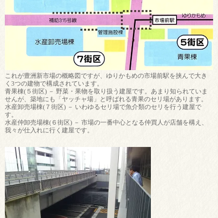
これが豊洲新市場の概略図ですが、ゆりかもめの市場前駅を挟んで大き
く3つの建物で構成されています。
青果棟(５街区) － 野菜・果物を取り扱う建屋です。あまり知られていま
せんが、築地にも「ヤッチャ場」と呼ばれる青果のセリ場があります。
水産卸売場棟(７街区) － いわゆるセリ場で魚介類のセリを行う建屋で
す。
水産仲卸売場棟(６街区) － 市場の一番中心となる仲買人が店舗を構え、
我々が仕入れに行く建屋です。