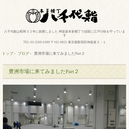
八千代鮨は昭和３２年に創業しました 神楽坂本多横丁で頑固に江戸の味を守っていま
す
TEL.
03-3260-6389
〒162-0825 東京都新宿区神楽坂３－１
トップ
›
ブログ
›
豊洲市場に来てみましたPart２
豊洲市場に来てみましたPart２