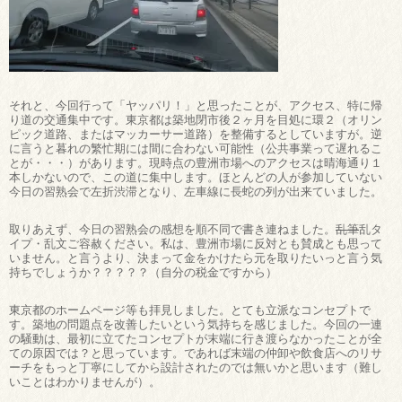
それと、今回行って「ヤッパリ！」と思ったことが、アクセス、特に帰
り道の交通集中です。東京都は築地閉市後２ヶ月を目処に環２（オリン
ピック道路、またはマッカーサー道路）を整備するとしていますが。逆
に言うと暮れの繁忙期には間に合わない可能性（公共事業って遅れるこ
とが・・・）があります。現時点の豊洲市場へのアクセスは晴海通り１
本しかないので、この道に集中します。ほとんどの人が参加していない
今日の習熟会で左折渋滞となり、左車線に長蛇の列が出来ていました。
取りあえず、今日の習熟会の感想を順不同で書き連ねました。
乱筆
乱タ
イプ・乱文ご容赦ください。私は、豊洲市場に反対とも賛成とも思って
いません。と言うより、決まって金をかけたら元を取りたいっと言う気
持ちでしょうか？？？？？（自分の税金ですから）
東京都のホームページ等も拝見しました。とても立派なコンセプトで
す。築地の問題点を改善したいという気持ちを感じました。今回の一連
の騒動は、最初に立てたコンセプトが末端に行き渡らなかったことが全
ての原因では？と思っています。であれば末端の仲卸や飲食店へのリサ
ーチをもっと丁寧にしてから設計されたのでは無いかと思います（難し
いことはわかりませんが）。