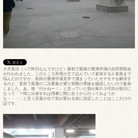
９月某日（って昨日なんですけど）最初で最後の豊洲市場の合同習熟会
が行われました。このところ所用が立て込んでいて参加するか直前まで
悩んだのですか、前回の豊洲市場見学で溜まっていたモヤモヤを解決す
るのと、直前で茶屋の二次募集が通り実際の導線を確認したいので参加
しました。あ、後「行かねー！」と言っていた我が家の３代目が前日に
なって「７時に出発すれば用事に間に合うから行ってみようか
な・・・」と言う言葉が出て気が変わる前に決定したことはここだけの
話です。