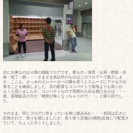
次に大事なのは４階の物販フロアです。妻もの・海苔・お茶・鰹節・折
箱・包丁・鍋・・・さまざま魚以外のものはこのフロアーで購入しま
す。ここも、さっきのエレベーターの隣を使うとスムーズにアクセス出
来ることを確認しました。店の配置もコンパクトで築地よりも良いか
も！と思いましたが、コンパクトなので実際の人出を捌けるかは・・・
後、某物販店の方が「物置が無くなっちゃうので・・」と困り顔でし
た。
そのまま、同じフロアに停まっている車に積み込む・・・前回は広さに
圧倒されて、焦りを感じましたが、良く使う店舗が(偶然)近接して配置さ
ていて、ちょっとホットしました。