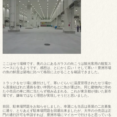
ここはセリ場棟です。奥の上にあるガラスの向こうは観光客用の観覧ス
ペースになるようです。感想は、とにかく広い！そして寒い！豊洲市場
の魚の鮮度は築地に比べて格段に上がることを確認できました。
トラックをセリ場に横付けして、寒いぐらいに温度管理されたセリ場か
ら直接結ばれた通路を使い仲買のもとに魚が運ばれ、同じ建物内に停め
た小売店の車に雨に当たらず積み込まれる。これが東京都が描いた新市
場です。嫌味ではなく理想が実現しそうだと思いました。
前回、駐車場問題をお知らせしました。幸運にも当店は茶屋の二次募集
に通り、とりあえず駐車場問題を回避出来ましたが、大半の小売店は正
門の通行許可を申請すれば、豊洲市場にマイカーで行けると思っている