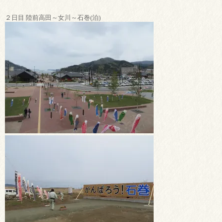
２日目 陸前高田～女川～石巻(泊)