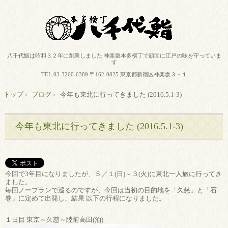
八千代鮨は昭和３２年に創業しました 神楽坂本多横丁で頑固に江戸の味を守っていま
す
TEL.
03-3260-6389
〒162-0825 東京都新宿区神楽坂３－１
トップ
›
ブログ
›
今年も東北に行ってきました (2016.5.1-3)
今年も東北に行ってきました (2016.5.1-3)
今回で3年目になりましたが、５／１(日)～３(火)に東北一人旅に行ってき
ました。
毎回ノープランで巡るのですが、今回は当初の目的地を「久慈」と「石
巻」に定めて出発し、結果 以下の行程になりました。
１日目 東京～久慈～陸前高田(泊)