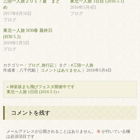
三陸一人旅２０１７夏 まと
東北一人旅 1日目 (2016.5.1)
め
2016年5月4日
2017年8月16日
ブログ
ブログ
東北一人旅 H30春 最終日
(H30.5.2)
2018年5月5日
ブログ
カテゴリー：
ブログ
,
旅行記
｜ タグ：
#三陸一人旅
作成者：八千代鮨｜
コメントはありません
｜ 2016年5月4日
«
神楽坂まち飛びフェスタ開催中です
東北一人旅 1日目 (2016.5.1)
»
コメントを残す
メールアドレスが公開されることはありません。
※
が付いている欄
は必須項目です