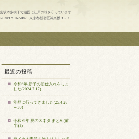
神楽坂本多横丁で頑固に江戸の味を守っています
0-6389
〒162-0825 東京都新宿区神楽坂３－１
最近の投稿
令和6年 新子の初仕入れをしま
した(2024.7.17)
能登に行ってきました(25.4.28
～30)
令和６年 夏の３ネタ まとめ(前
半戦)
新イカの季節も始まりました(R