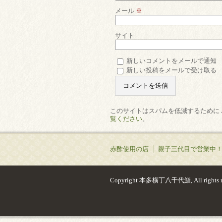
メール
※
サイト
新しいコメントをメールで通知
新しい投稿をメールで受け取る
このサイトはスパムを低減するために Ak
覧ください
。
赤酢使用の店
親子三代目で営業中
Copyright 本多横丁八千代鮨, All rights re