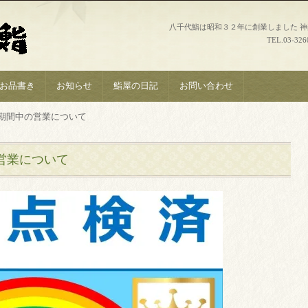
八千代鮨は昭和３２年に創業しました 
TEL.
03-326
お品書き
お知らせ
鮨屋の日記
お問い合わせ
期間中の営業について
営業について