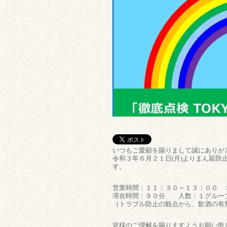
いつもご愛顧を賜りまして誠にありが
令和３年６月２１日(月)よりまん延
す。
営業時間：１１：３０～１３：００ 
滞在時間：９０分 人数：１グルー
（トラブル防止の観点から、飲酒の有
皆様のご理解を賜りますようお願い申