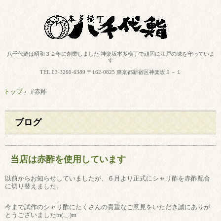
八千代鮨は昭和３２年に創業しました 神楽坂本多横丁で頑固に江戸の味を守っていま
す
TEL.
03-3260-6389
〒162-0825 東京都新宿区神楽坂３－１
トップ
›
#赤酢
ブログ
当店は赤酢を使用しています
以前からお知らせしていましたが、６月より正式にシャリ酢を赤酢配合
に切り替えました。
今まで試作のシャリ酢にたくさんの貴重なご意見をいただき誠にありが
とうございましたm(._.)m