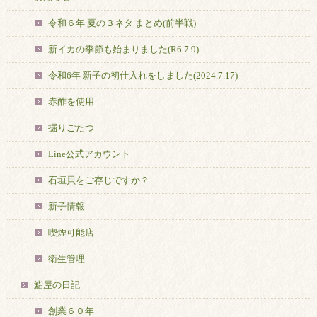
令和６年 夏の３ネタ まとめ(前半戦)
新イカの季節も始まりました(R6.7.9)
令和6年 新子の初仕入れをしました(2024.7.17)
赤酢を使用
掘りごたつ
Line公式アカウント
石垣貝をご存じですか？
新子情報
喫煙可能店
衛生管理
鮨屋の日記
創業６０年