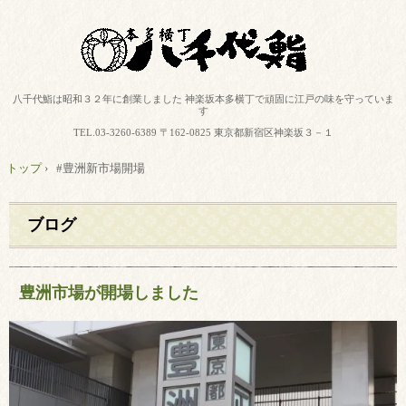
八千代鮨は昭和３２年に創業しました 神楽坂本多横丁で頑固に江戸の味を守っていま
す
TEL.
03-3260-6389
〒162-0825 東京都新宿区神楽坂３－１
トップ
›
#豊洲新市場開場
ブログ
豊洲市場が開場しました