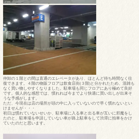
仲卸の１階との間は直通のエレベータがあり、ほとんど待ち時間なく往
復できます。４階の物販フロアは飲食店街(３階)と分かれたため、混雑も
なく買い物しやすくなりました。駐車場も同じフロアにあり極めて良好
です。個人的な感想では、慣れれば今までより快適に買い出しが出来そ
うな予感がします。
ただ、今現在は店の場所が頭の中に入っていないので早く慣れないとい
けませんが・・・
初日は慣れていないせいか、駐車場に入る車と出る車が互いに邪魔をし
たのと、駐車場を申請していない車が路上駐車をして渋滞に拍車をかけ
ていたのだと思います。