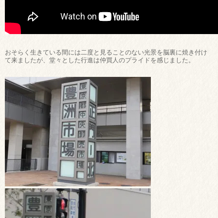
おそらく生きている間には二度と見ることのない光景を脳裏に焼き付け
て来ましたが、堂々とした行進は仲買人のプライドを感じました。