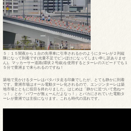
５：１５闇夜から１台の先導車に引率されるかのようにターレが２列縦
隊になって到着です(光量不足でピンぼけになってしまい申し訳ありませ
ん)。マッカーサー道路(環状２号線)を使用するとターレのスピードでも１
５分で豊洲まで来られるのですね！
築地で見かけるターレはバタバタ走る印象でしたが、とても静かに到着
です。豊洲市場はオール電動ターレ化されるので、エンジンターレは築
地市場とともに役目を終わりました。はじめは「静かに近づいて危ねー
っ！」とか「パワーが無ぇーんだよなっ！」とバカにされていた電動タ
ーレが豊洲では主役になります。これも時代の流れです。