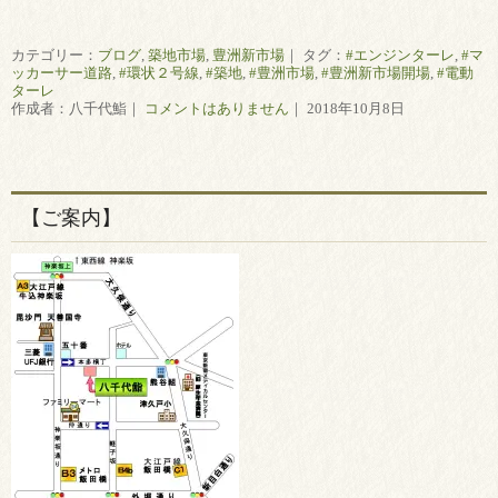
カテゴリー：
ブログ
,
築地市場
,
豊洲新市場
｜ タグ：
#エンジンターレ
,
#マ
ッカーサー道路
,
#環状２号線
,
#築地
,
#豊洲市場
,
#豊洲新市場開場
,
#電動
ターレ
作成者：八千代鮨｜
コメントはありません
｜ 2018年10月8日
【ご案内】