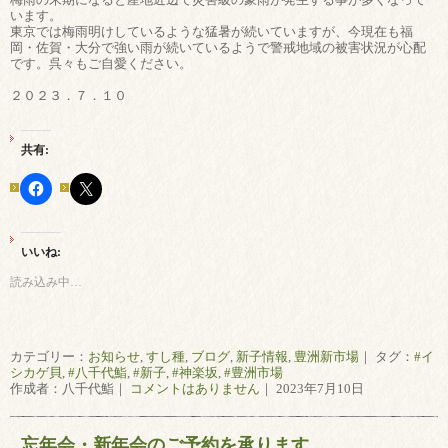
います。
東京では梅雨明けしているような猛暑が続いていますが、今現在も福
岡・佐賀・大分で強い雨が続いているようで警戒地域の被害状況が心配
です。呉々もご自愛ください。
２０２３．７．１０
共有:
いいね:
読み込み中…
カテゴリー：
お知らせ
,
すし種
,
ブログ
,
新子情報
,
豊洲新市場
｜ タグ：
#イ
シカゲ貝
,
#八千代鮨
,
#新子
,
#神楽坂
,
#豊洲市場
作成者：八千代鮨｜
コメントはありません
｜ 2023年7月10日
忘年会・新年会のご予約を承ります