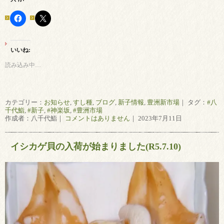
いいね:
読み込み中…
カテゴリー：
お知らせ
,
すし種
,
ブログ
,
新子情報
,
豊洲新市場
｜ タグ：
#八
千代鮨
,
#新子
,
#神楽坂
,
#豊洲市場
作成者：八千代鮨｜
コメントはありません
｜ 2023年7月11日
イシカゲ貝の入荷が始まりました(R5.7.10)