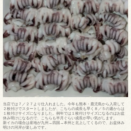
当店では７／２７より仕入れました。今年も熊本・鹿児島から入荷して
２枚付けでスタートしましたが、こちらの成長も早く８／５の週からは
１枚付けサイズになりました。例年では１枚付けサイズになるのはお盆
休み明けになるので、こちらも半月ぐらい成長が早い気がします。
新イカの場合は産地が九州→四国→本州と北上してくるので、お盆休み
明けの河岸が楽しみです。