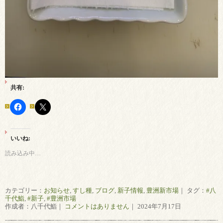
共有:
いいね:
読み込み中…
カテゴリー：
お知らせ
,
すし種
,
ブログ
,
新子情報
,
豊洲新市場
｜ タグ：
#八
千代鮨
,
#新子
,
#豊洲市場
作成者：八千代鮨｜
コメントはありません
｜ 2024年7月17日