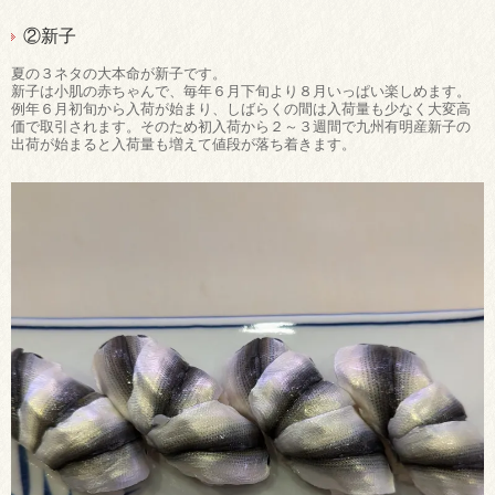
②新子
夏の３ネタの大本命が新子です。
新子は小肌の赤ちゃんで、毎年６月下旬より８月いっぱい楽しめます。
例年６月初旬から入荷が始まり、しばらくの間は入荷量も少なく大変高
価で取引されます。そのため初入荷から２～３週間で九州有明産新子の
出荷が始まると入荷量も増えて値段が落ち着きます。