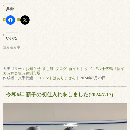
共有:
いいね:
読み込み中…
カテゴリー：
お知らせ
,
すし種
,
ブログ
,
新イカ
｜ タグ：
#八千代鮨
,
#新イ
カ
,
#神楽坂
,
#豊洲市場
作成者：八千代鮨｜
コメントはありません
｜ 2024年7月29日
令和6年 新子の初仕入れをしました(2024.7.17)