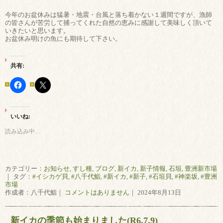
今年のお盆休みは猛暑・地震・台風と落ち着かない１週間ですが、漁師
の皆さんが苦労して捕ってくれた自然の恵みに感謝して美味しく頂いて
いきたいと思います。
お盆休み明けの魚にも期待して下さい。
共有:
いいね:
読み込み中…
カテゴリー：
お知らせ
,
すし種
,
ブログ
,
新イカ
,
新子情報
,
石垣
,
豊洲新市場
｜ タグ：
#イシカゲ貝
,
#八千代鮨
,
#新イカ
,
#新子
,
#石垣貝
,
#神楽坂
,
#豊洲
市場
作成者：八千代鮨｜
コメントはありません
｜ 2024年8月13日
新イカの季節も始まりました(R6.7.9)