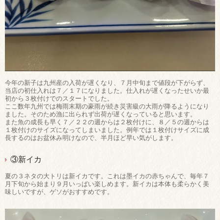
今年の新子は九州産の入荷が遅くなり、７月中旬まで値段が下がらず、
当店の初仕入れは７／１７になりました。仕入れが遅くなったせいか最
初から３枚付けでのスタートでした。
ここ数年九州では梅雨末期の豪雨が続き災害級の大雨が降るようになり
ました。そのため漁に出られず出荷が遅くなっていると思います。
また魚の成長も早く７／２２の週からは２枚付けに、８／５の週からは
１枚付けのサイズになってしまいました。例年では１枚付けサイズに成
長するのはお盆休み明けなので、半月ほど早い気がします。
③新イカ
夏の３ネタの大トリは新イカです。これは墨イカの赤ちゃんで、毎年７
月下旬から始まり９月いっぱい楽しめます。新イカは本体も柔らかく美
味しいですが、ゲソがおすすめです。