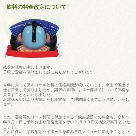
飲料の料金改定について
残暑お見舞い申し上げます。
日頃ご愛顧を賜りまして誠にありがとうございます。
今年に入ってアルコール飲料の価格高騰が続いています。今まで値上げ
せず営業して参りましたが、諸般の事情により一部商品について価格を
見直すことといたしました。
お盆休み明けより実施いたしますが、ご理解賜りますようお願いいたし
ます。
また、宴会等のコース料理に付加できる「飲み放題」の料金も、令和５
年９月１日ご予約分より価格改定を行い２,５００円(税込2,750円)といた
します。
これに伴い、芋焼酎とハイボールを飲み放題メニューに加えることとい