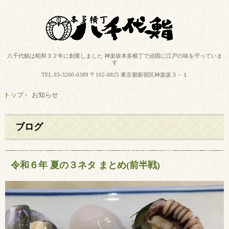
八千代鮨は昭和３２年に創業しました 神楽坂本多横丁で頑固に江戸の味を守っていま
す
TEL.
03-3260-6389
〒162-0825 東京都新宿区神楽坂３－１
トップ
›
お知らせ
ブログ
令和６年 夏の３ネタ まとめ(前半戦)