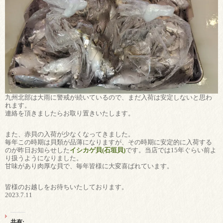
九州北部は大雨に警戒が続いているので、まだ入荷は安定しないと思わ
れます。
連絡を頂きましたらお取り置きいたします。
また、赤貝の入荷が少なくなってきました。
毎年この時期は貝類が品薄になりますが、その時期に安定的に入荷する
のが昨日お知らせした
イシカゲ貝(石垣貝)
です。当店では15年ぐらい前よ
り扱うようになりました。
甘味があり肉厚な貝で、毎年皆様に大変喜ばれています。
皆様のお越しをお待ちいたしております。
2023.7.11
共有: