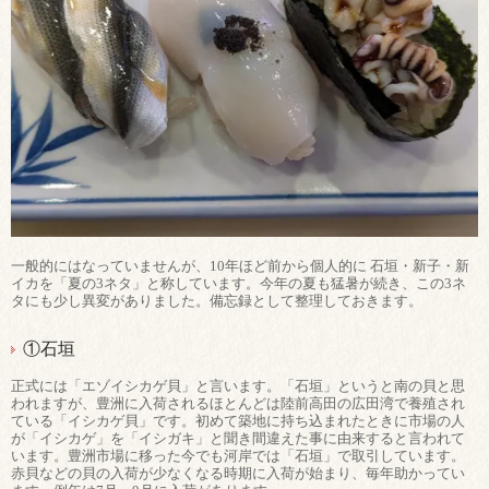
一般的にはなっていませんが、10年ほど前から個人的に 石垣・新子・新
イカを「夏の3ネタ」と称しています。今年の夏も猛暑が続き、この3ネ
タにも少し異変がありました。備忘録として整理しておきます。
①石垣
正式には「エゾイシカゲ貝」と言います。「石垣」というと南の貝と思
われますが、豊洲に入荷されるほとんどは陸前高田の広田湾で養殖され
ている「イシカゲ貝」です。初めて築地に持ち込まれたときに市場の人
が「イシカゲ」を「イシガキ」と聞き間違えた事に由来すると言われて
います。豊洲市場に移った今でも河岸では「石垣」で取引しています。
赤貝などの貝の入荷が少なくなる時期に入荷が始まり、毎年助かってい